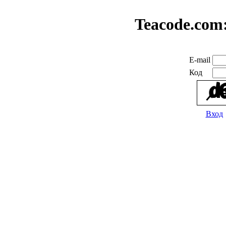
Teacode.com
E-mail
Код
Вход