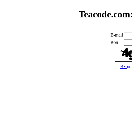
Teacode.com
E-mail
Код
Вход