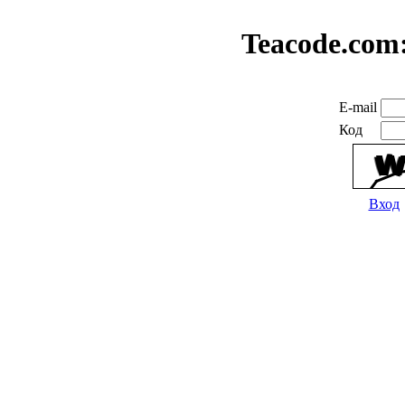
Teacode.com
E-mail
Код
Вход