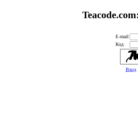
Teacode.com
E-mail
Код
Вход