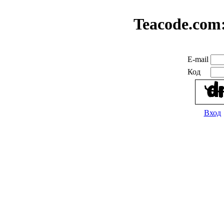
Teacode.com
E-mail
Код
Вход