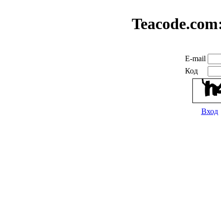
Teacode.com
E-mail
Код
Вход