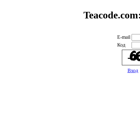
Teacode.com
E-mail
Код
Вход