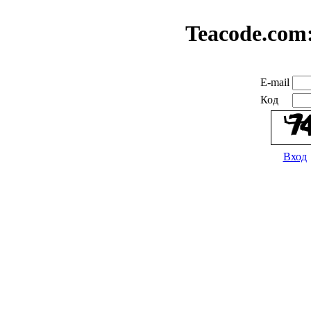
Teacode.com
E-mail
Код
Вход