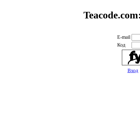
Teacode.com
E-mail
Код
Вход