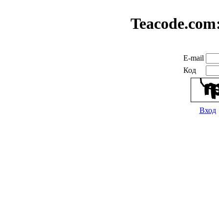
Teacode.com
E-mail
Код
Вход