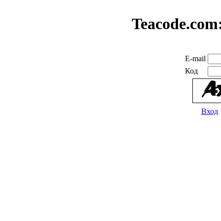
Teacode.com
E-mail
Код
Вход