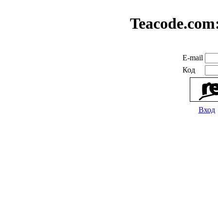
Teacode.com
E-mail
Код
Вход