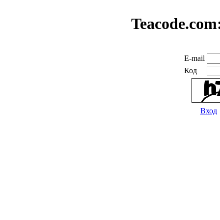
Teacode.com
E-mail
Код
Вход