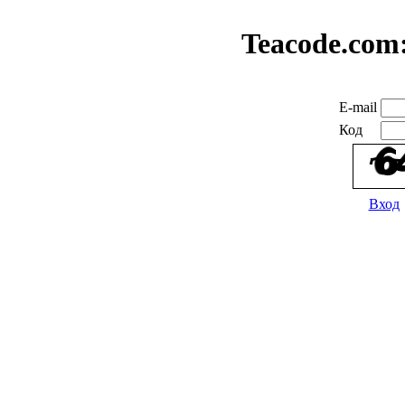
Teacode.com
E-mail
Код
Вход