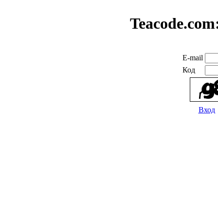
Teacode.com
E-mail
Код
Вход