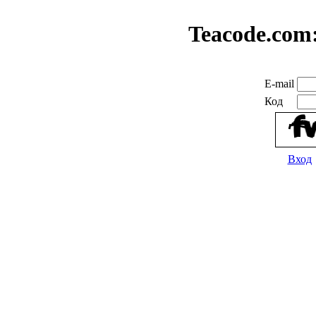
Teacode.com
E-mail
Код
Вход