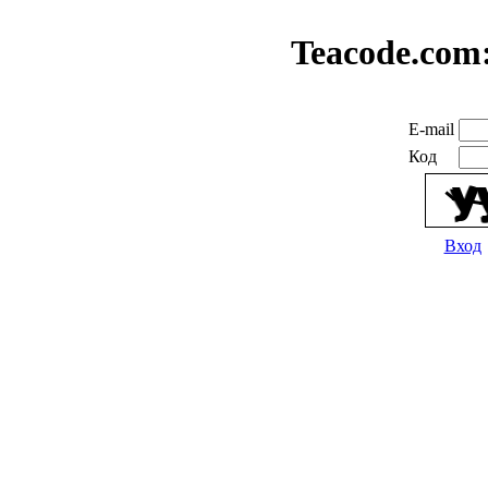
Teacode.com
E-mail
Код
Вход