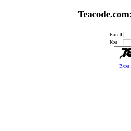
Teacode.com
E-mail
Код
Вход