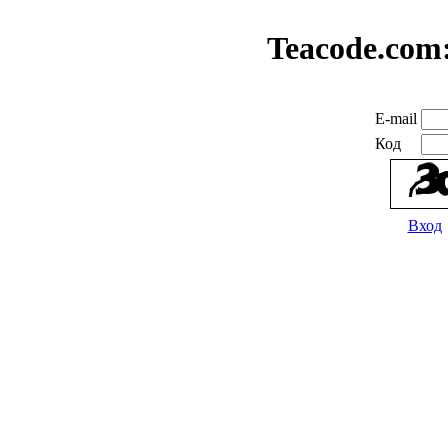
Teacode.com
E-mail
Код
Вход