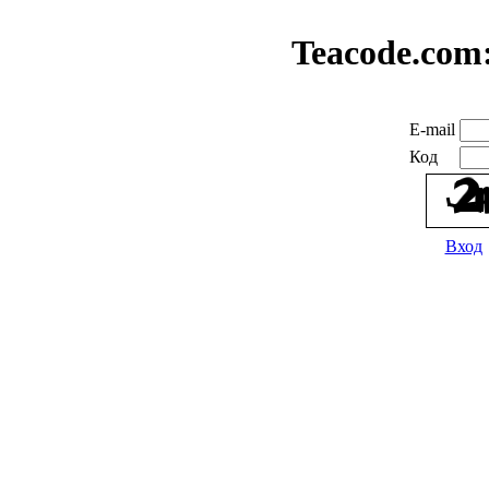
Teacode.com
E-mail
Код
Вход