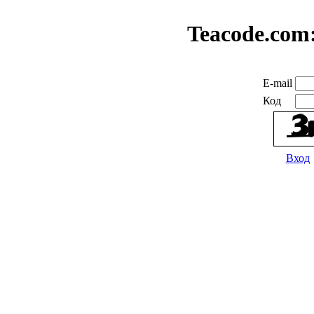
Teacode.com
E-mail
Код
Вход