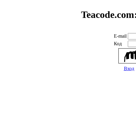
Teacode.com
E-mail
Код
Вход