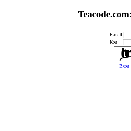
Teacode.com
E-mail
Код
Вход