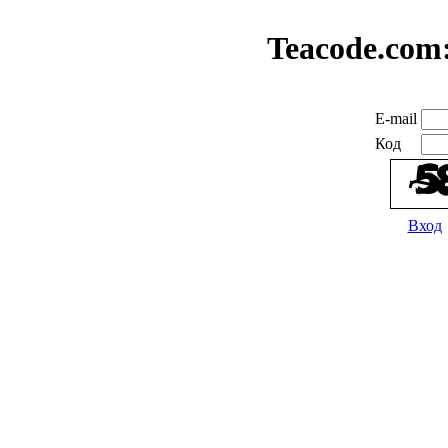
Teacode.com
E-mail
Код
Вход