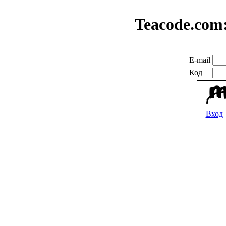
Teacode.com
E-mail
Код
Вход