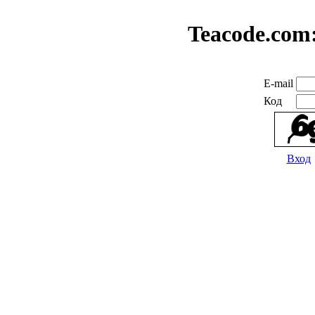
Teacode.com
E-mail
Код
Вход