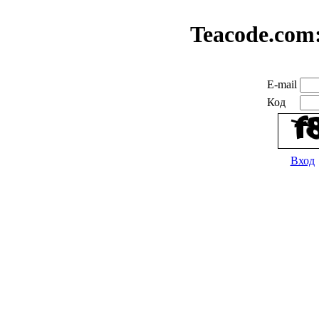
Teacode.com
E-mail
Код
Вход