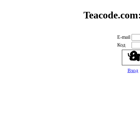
Teacode.com
E-mail
Код
Вход