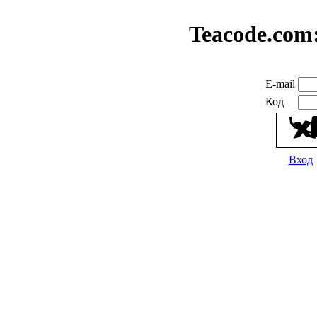
Teacode.com
E-mail
Код
Вход