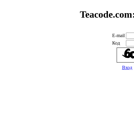
Teacode.com
E-mail
Код
Вход