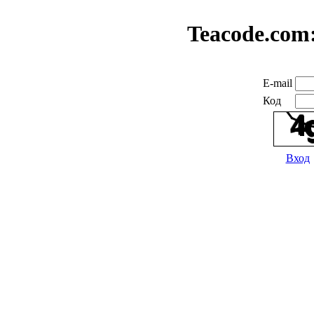
Teacode.com
E-mail
Код
Вход