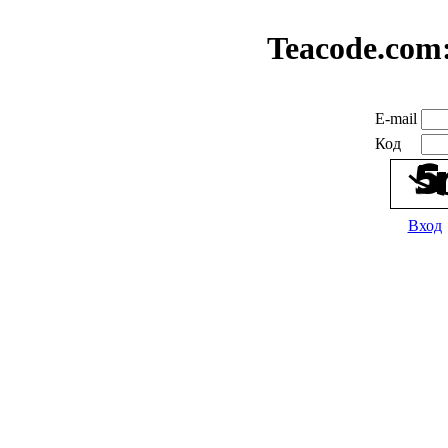
Teacode.com
E-mail
Код
Вход