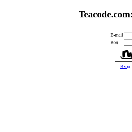
Teacode.com
E-mail
Код
Вход