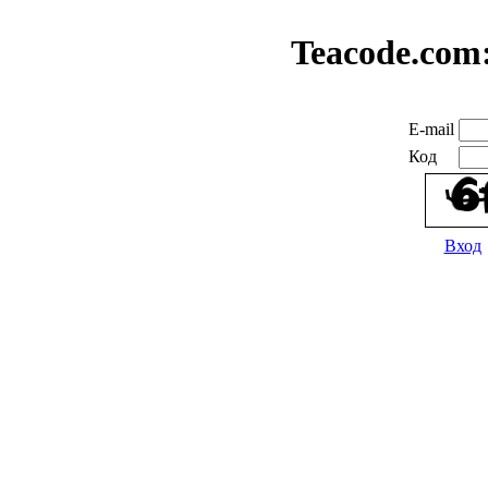
Teacode.com
E-mail
Код
Вход