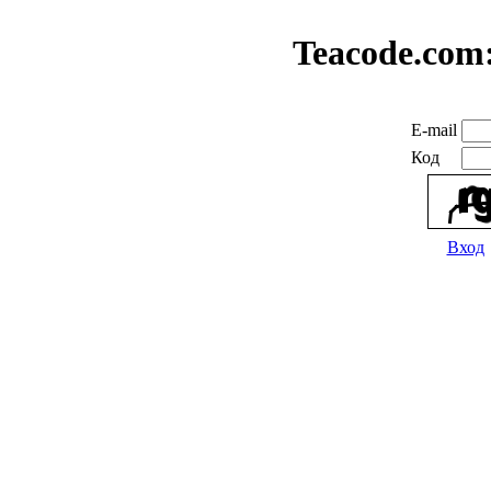
Teacode.com
E-mail
Код
Вход