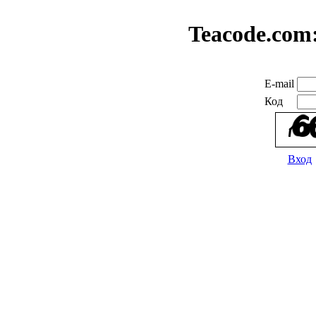
Teacode.com
E-mail
Код
Вход