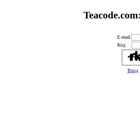
Teacode.com
E-mail
Код
Вход