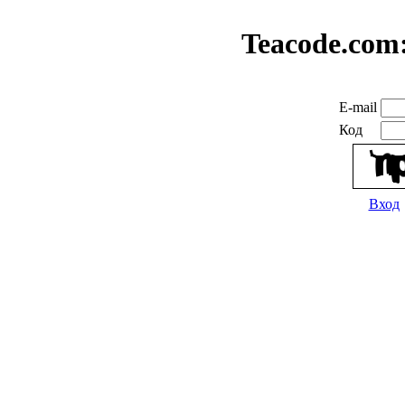
Teacode.com
E-mail
Код
Вход