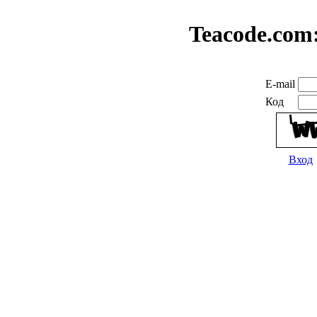
Teacode.com
E-mail
Код
Вход