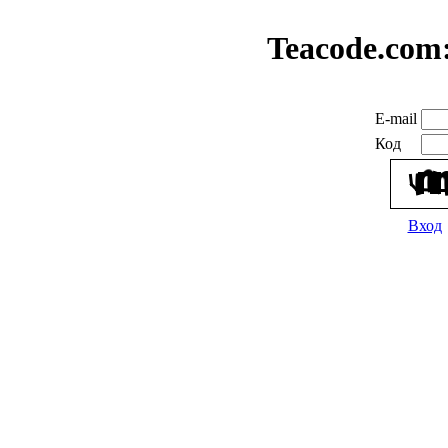
Teacode.com
E-mail
Код
Вход