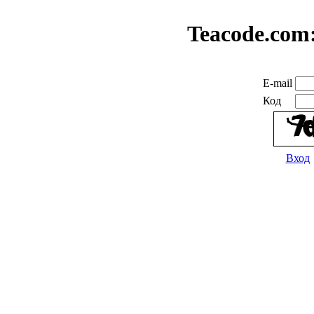
Teacode.com
E-mail
Код
Вход