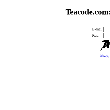
Teacode.com
E-mail
Код
Вход