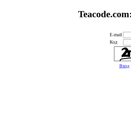
Teacode.com
E-mail
Код
Вход