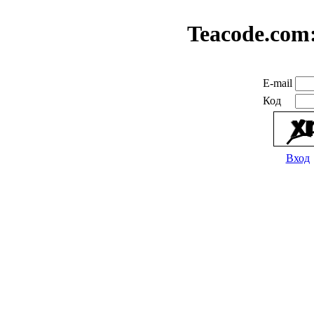
Teacode.com
E-mail
Код
Вход