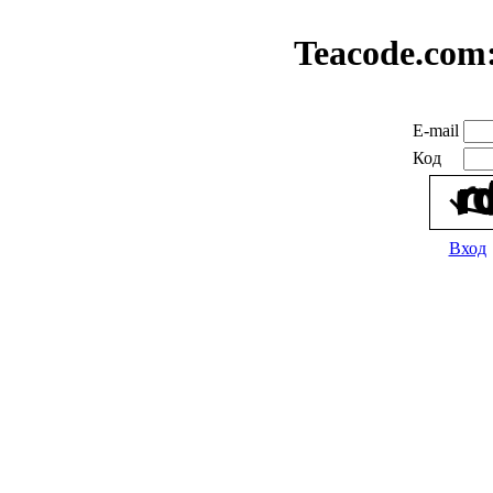
Teacode.com
E-mail
Код
Вход