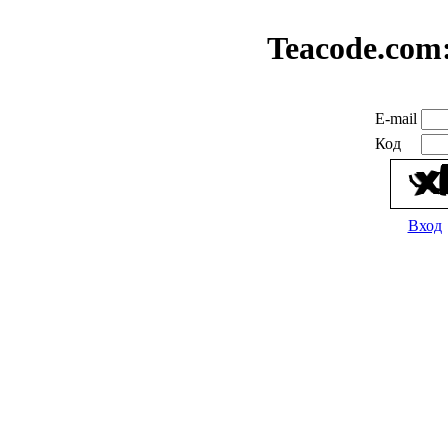
Teacode.com
E-mail
Код
Вход