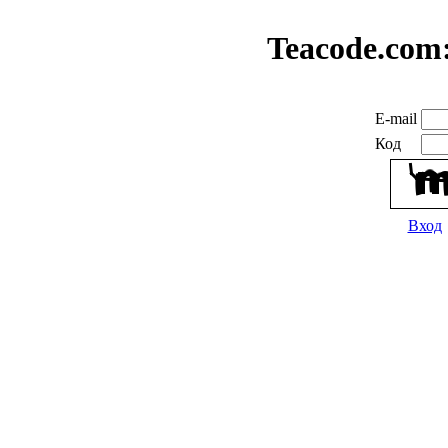
Teacode.com
E-mail
Код
Вход