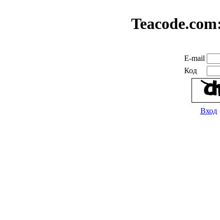
Teacode.com
E-mail
Код
Вход