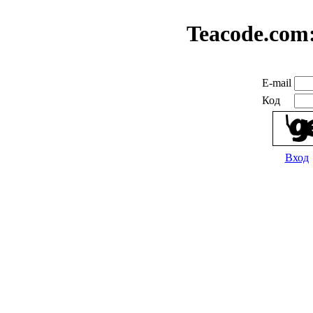
Teacode.com
E-mail
Код
Вход