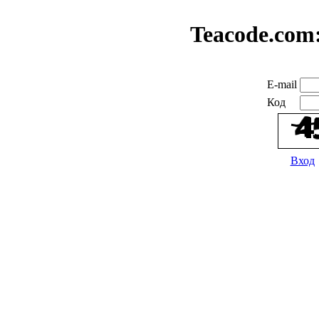
Teacode.com
E-mail
Код
Вход